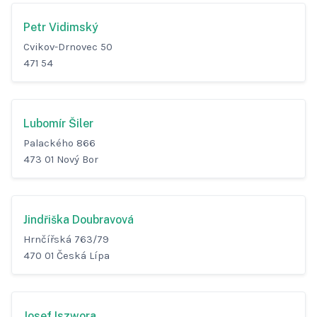
Petr Vidimský
Cvikov-Drnovec 50
471 54
Lubomír Šiler
Palackého 866
473 01 Nový Bor
Jindřiška Doubravová
Hrnčířská 763/79
470 01 Česká Lípa
Josef Iszwora