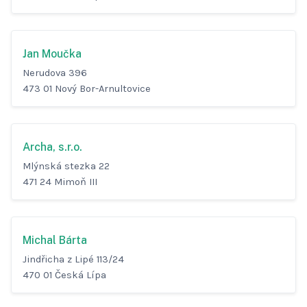
Jan Moučka
Nerudova 396
473 01 Nový Bor-Arnultovice
Archa, s.r.o.
Mlýnská stezka 22
471 24 Mimoň III
Michal Bárta
Jindřicha z Lipé 113/24
470 01 Česká Lípa