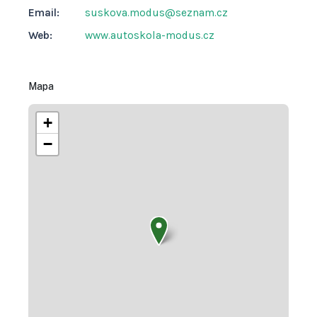
Email:
suskova.modus@seznam.cz
Web:
www.autoskola-modus.cz
Mapa
+
−