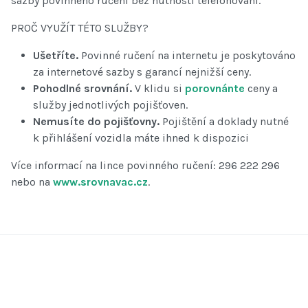
sazby povinného ručení bez nutnosti telefonování.
PROČ VYUŽÍT TÉTO SLUŽBY?
Ušetříte.
Povinné ručení na internetu je poskytováno
za internetové sazby s garancí nejnižší ceny.
Pohodlné srovnání.
V klidu si
porovnánte
ceny a
služby jednotlivých pojišťoven.
Nemusíte do pojišťovny.
Pojištění a doklady nutné
k přihlášení vozidla máte ihned k dispozici
Více informací na lince povinného ručení: 296 222 296
nebo na
www.srovnavac.cz
.