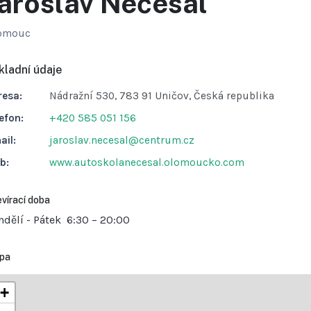
aroslav Nečesal
omouc
kladní údaje
resa:
Nádražní 530, 783 91 Uničov, Česká republika
efon:
+420 585 051 156
ail:
jaroslav.necesal@centrum.cz
b:
www.autoskolanecesal.olomoucko.com
vírací doba
ndělí - Pátek
6:30 – 20:00
pa
+