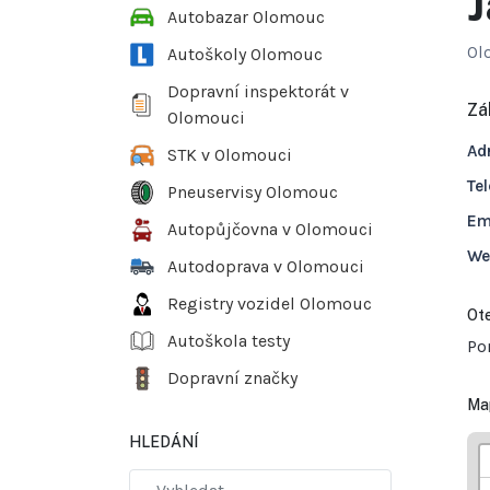
J
Autobazar Olomouc
Ol
Autoškoly Olomouc
Dopravní inspektorát v
Zá
Olomouci
Ad
STK v Olomouci
Tel
Pneuservisy Olomouc
Em
Autopůjčovna v Olomouci
We
Autodoprava v Olomouci
Registry vozidel Olomouc
Ote
Autoškola testy
Po
Dopravní značky
Ma
HLEDÁNÍ