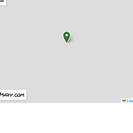
−
Leaf