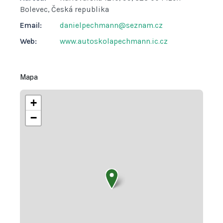
Bolevec, Česká republika
Email:
danielpechmann@seznam.cz
Web:
www.autoskolapechmann.ic.cz
Mapa
+
−