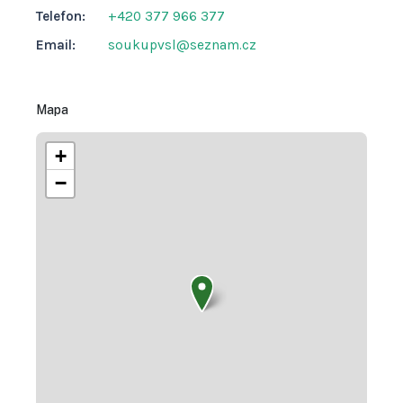
Telefon:
+420 377 966 377
Email:
soukupvsl@seznam.cz
Mapa
+
−