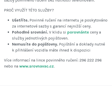
sazby povinného ručení bez nutnosti telefonování.
PROČ VYUŽÍT TÉTO SLUŽBY?
Ušetříte.
Povinné ručení na internetu je poskytováno
za internetové sazby s garancí nejnižší ceny.
Pohodlné srovnání.
V klidu si
porovnánte
ceny a
služby jednotlivých pojišťoven.
Nemusíte do pojišťovny.
Pojištění a doklady nutné
k přihlášení vozidla máte ihned k dispozici
Více informací na lince povinného ručení: 296 222 296
nebo na
www.srovnavac.cz
.