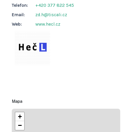
Telefon:
+420 377 822 545
Email:
zd.h@tiscali.cz
Web:
www.hecl.cz
Mapa
+
−