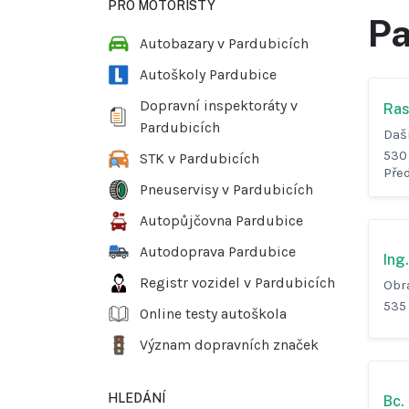
PRO MOTORISTY
Pa
Autobazary v Pardubicích
Autoškoly Pardubice
Dopravní inspektoráty v
Ras
Pardubicích
Daš
530
STK v Pardubicích
Pře
Pneuservisy v Pardubicích
Autopůjčovna Pardubice
Autodoprava Pardubice
Ing
Registr vozidel v Pardubicích
Obr
535 
Online testy autoškola
Význam dopravních značek
HLEDÁNÍ
Bc.