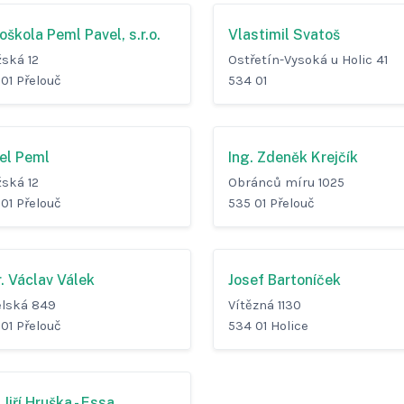
oškola Peml Pavel, s.r.o.
Vlastimil Svatoš
žská 12
Ostřetín-Vysoká u Holic 41
01 Přelouč
534 01
el Peml
Ing. Zdeněk Krejčík
žská 12
Obránců míru 1025
01 Přelouč
535 01 Přelouč
. Václav Válek
Josef Bartoníček
elská 849
Vítězná 1130
01 Přelouč
534 01 Holice
 Jiří Hruška - Essa