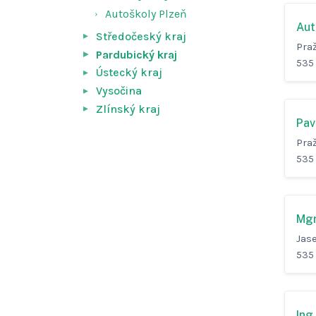
Autoškoly Plzeň
Aut
Středočeský kraj
Pra
Pardubický kraj
535 
Ústecký kraj
Vysočina
Zlínský kraj
Pav
Pra
535 
Mgr
Jas
535 
Ing.