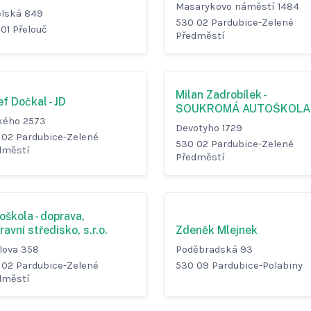
Masarykovo náměstí 1484
elská 849
530 02 Pardubice-Zelené
01 Přelouč
Předměstí
Milan Zadrobílek -
ef Dočkal - JD
SOUKROMÁ AUTOŠKOLA
kého 2573
Devotyho 1729
 02 Pardubice-Zelené
530 02 Pardubice-Zelené
dměstí
Předměstí
oškola - doprava,
Zdeněk Mlejnek
ravní středisko, s.r.o.
Poděbradská 93
lova 358
530 09 Pardubice-Polabiny
 02 Pardubice-Zelené
dměstí