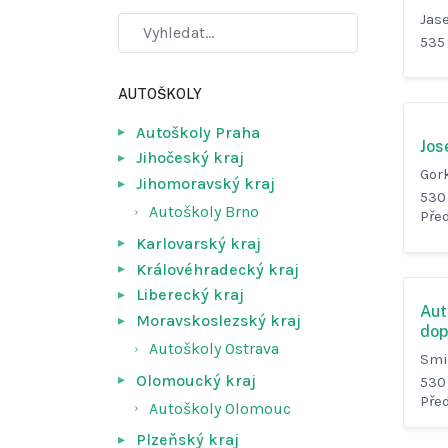
Jas
535 
AUTOŠKOLY
Autoškoly Praha
Jos
Jihočeský kraj
Gor
Jihomoravský kraj
530
Autoškoly Brno
Pře
Karlovarský kraj
Královéhradecký kraj
Liberecký kraj
Aut
Moravskoslezský kraj
dop
Autoškoly Ostrava
Smi
Olomoucký kraj
530
Pře
Autoškoly Olomouc
Plzeňský kraj