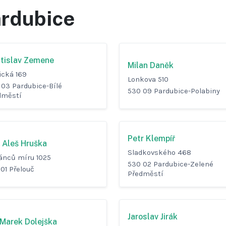
rdubice
tislav Zemene
Milan Daněk
ická 169
Lonkova 510
 03 Pardubice-Bílé
530 09 Pardubice-Polabiny
dměstí
Petr Klempíř
. Aleš Hruška
Sladkovského 468
ánců míru 1025
530 02 Pardubice-Zelené
01 Přelouč
Předměstí
Jaroslav Jirák
 Marek Dolejška