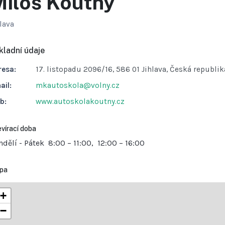
iloš Koutný
lava
kladní údaje
resa:
17. listopadu 2096/16, 586 01 Jihlava, Česká republik
ail:
mkautoskola@volny.cz
b:
www.autoskolakoutny.cz
vírací doba
ndělí - Pátek
8:00 – 11:00, 12:00 – 16:00
pa
+
−