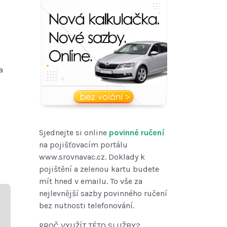
a
Sjednejte si online
povinné ručení
na pojišťovacím portálu
www.srovnavac.cz. Doklady k
pojištění a zelenou kartu budete
mít hned v emailu. To vše za
nejlevnější sazby povinného ručení
bez nutnosti telefonování.
PROČ VYUŽÍT TÉTO SLUŽBY?