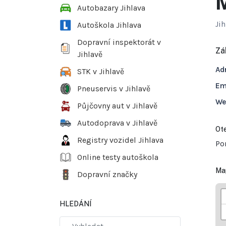
M
Autobazary Jihlava
Jih
Autoškola Jihlava
Dopravní inspektorát v
Zá
Jihlavě
Ad
STK v Jihlavě
Em
Pneuservis v Jihlavě
We
Půjčovny aut v Jihlavě
Autodoprava v Jihlavě
Ote
Registry vozidel Jihlava
Po
Online testy autoškola
Ma
Dopravní značky
HLEDÁNÍ